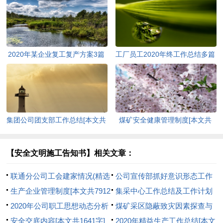
2020年某企业复工复产方案3篇
工厂员工2020年终工作总结多篇
稿汇编[本文共1699字]
[本文共6897字]
集团公司团支部工作总结[本文共
煤矿安全健康管理制度[本文共
1418字]
5696字]
【安全文明施工告知书】相关文章：
联通分公司工会建家情况(精选
公司宣传部抓好意识形态工作
多篇)[本文共8183字]
生产企业管理制度[本文共7912
凝聚安全稳定合力[本文共1671
集采中心工作总结及工作计划
字]
2020年公司职工思想动态分析
字]
[本文共1662字]
煤矿采区隐蔽致灾因素探查与
报告[本文共1108字]
安全交底内容[本文共1641字]
分析项目[本文共921字]
2020年精益生产工作总结[本文