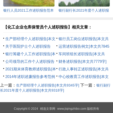
银行人员2021工作述职报告范本
银行副行长2021年度个人述职报
多篇[本文共7900字]
告[本文共9318字]
【化工企业仓库保管员个人述职报告】相关文章：
生产部经理个人述职报告[本文
银行员工岗位述职报告[本文共
共9345字]
关于医院护士个人述职报告
6830字]
运营述职报告例文[本文共7845
【多篇】[本文共5771字]
银行筹建个人工作述职报告[本
字]
车间班组长述职报告[本文共
文共1578字]
公司领导的工作个人述职报告
8908字]
财务述职报告[本文共7779字]
[本文共8649字]
2021期末体育教师述职报告[本
行政人事转正述职报告[本文共
文共6416字]
2014年述职述廉报告参考范例
6628字]
中心校教育工作述职报告[本文
[本文共18045字]
共5949字]
上一篇：
下一篇：
生产部经理个人述职报告[本文共9345字]
银行副行
长2021年度个人述职报告[本文共9318字]
Copyright © 2024
精选文章网
www.jiqingzhibo.com 版权所有